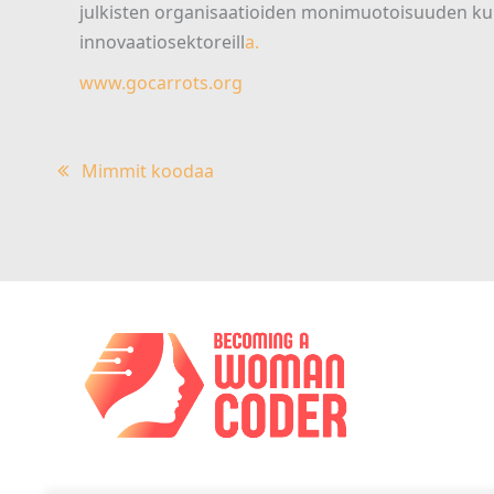
julkisten organisaatioiden monimuotoisuuden ku
innovaatiosektoreill
a.
www.gocarrots.org
Artikkelien
Mimmit koodaa
selaus