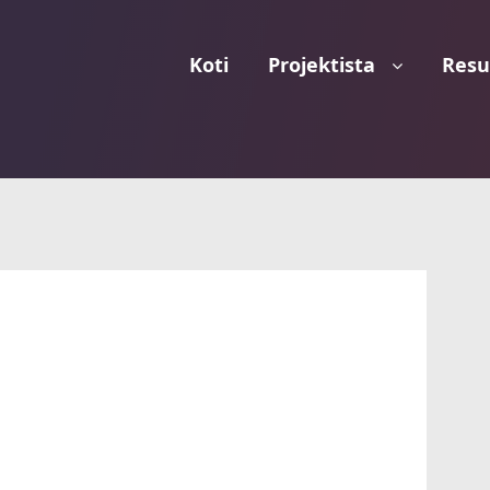
Koti
Projektista
Resu