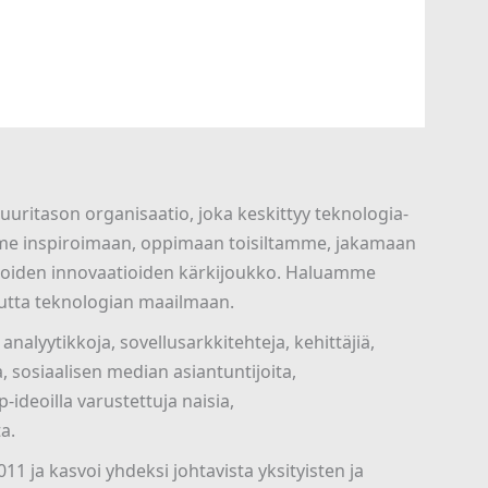
uritason organisaatio, joka keskittyy teknologia-
numme inspiroimaan, oppimaan toisiltamme, jakamaan
gioiden innovaatioiden kärkijoukko. Haluamme
uutta teknologian maailmaan.
nalyytikkoja, sovellusarkkitehteja, kehittäjiä,
ia, sosiaalisen median asiantuntijoita,
p-ideoilla varustettuja naisia,
a.
1 ja kasvoi yhdeksi johtavista yksityisten ja