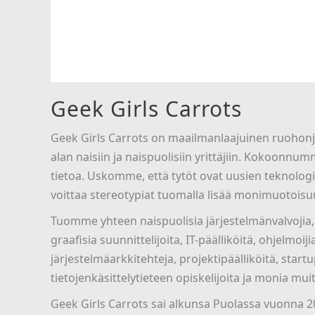
Geek Girls Carrots
Geek Girls Carrots on maailmanlaajuinen ruohonju
alan naisiin ja naispuolisiin yrittäjiin. Kokoon
tietoa. Uskomme, että tytöt ovat uusien teknolo
voittaa stereotypiat tuomalla lisää monimuotois
Tuomme yhteen naispuolisia järjestelmänvalvojia, a
graafisia suunnittelijoita, IT-päälliköitä, ohjelmoij
järjestelmäarkkitehteja, projektipäälliköitä, startu
tietojenkäsittelytieteen opiskelijoita ja monia muit
Geek Girls Carrots sai alkunsa Puolassa vuonna 201