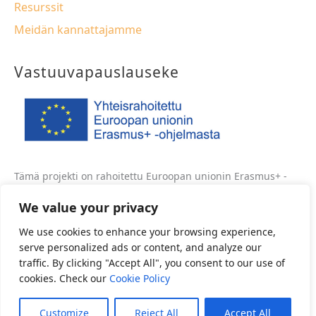
Resurssit
Meidän kannattajamme
Vastuuvapauslauseke
Tämä projekti on rahoitettu Euroopan unionin Erasmus+ -
ohjelman tuella. Tämä verkkosivusto heijastaa vain
We value your privacy
kirjoittajan näkemyksiä, eikä komissiota voida pitää
vastuussa mistään siihen sisältyvän informaation
We use cookies to enhance your browsing experience,
mahdollisesta käytöstä.
serve personalized ads or content, and analyze our
traffic. By clicking "Accept All", you consent to our use of
Projektin numero: 2020-1-FR01-KA202-080582
cookies. Check our
Cookie Policy
Customize
Reject All
Accept All