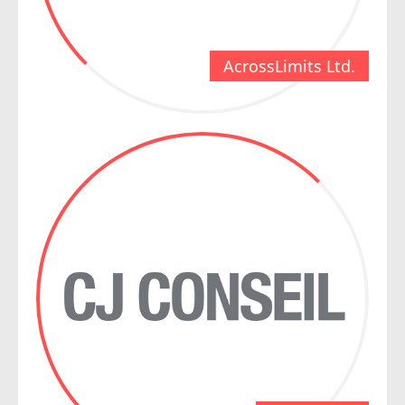
AcrossLimits Ltd.