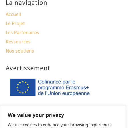
La navigation
Accueil
Le Projet
Les Partenaires
Ressources
Nos soutiens
Avertissement
Ce projet a été financé avec le soutien du programme
We value your privacy
Erasmus+ de l'Union européenne. Ce site web n'engage que
son auteur et la Commission ne peut être tenue
We use cookies to enhance your browsing experience,