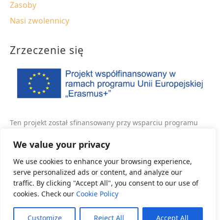
Zasoby
Nasi zwolennicy
Zrzeczenie się
Ten projekt został sfinansowany przy wsparciu programu
Unii Europejskiej Erasmus +. Ta strona internetowa
We value your privacy
odzwierciedla wyłącznie poglądy autora i Komisja nie ponosi
odpowiedzialności za jakiekolwiek wykorzystanie zawartych
We use cookies to enhance your browsing experience,
w niej informacji.
serve personalized ads or content, and analyze our
traffic. By clicking "Accept All", you consent to our use of
Numer Projektu: 2020-1-FR01-KA202-080582
cookies. Check our
Cookie Policy
Customize
Reject All
Accept All