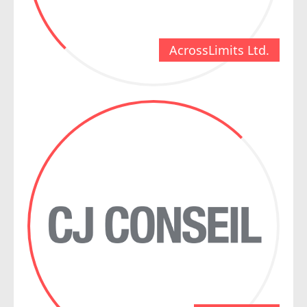
AcrossLimits Ltd.