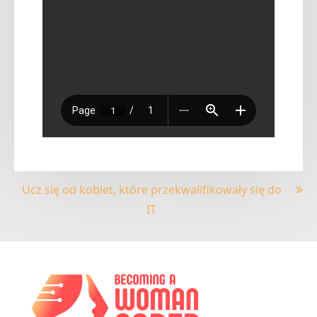
Nawigacja
Ucz się od kobiet, które przekwalifikowały się do
IT
wpisu