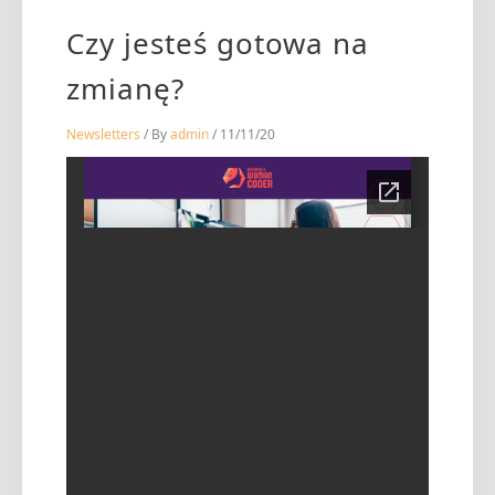
Czy jesteś gotowa na
zmianę?
Newsletters
/ By
admin
/
11/11/20